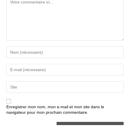
Enter
your
name
or
Enter
username
your
to
email
comment
address
Enter
to
your
comment
website
URL
(optional)
Enregistrer mon nom, mon e-mail et mon site dans le
navigateur pour mon prochain commentaire.