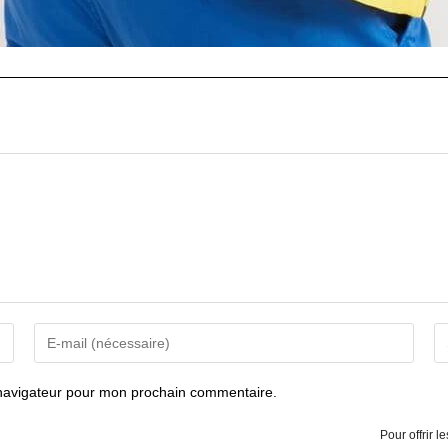
Enter
En
your
yo
email
we
address
U
 navigateur pour mon prochain commentaire.
to
(o
comment
Pour offrir 