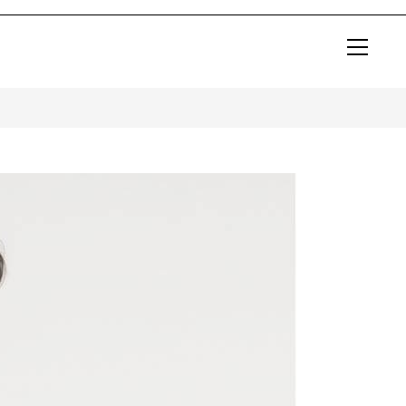
View
websit
Menu