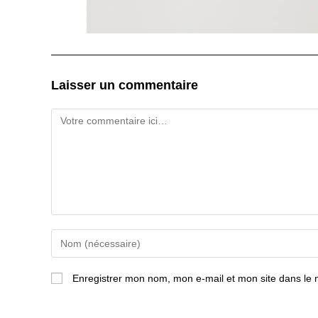
Laisser un commentaire
Comment
Enter
your
name
or
Enregistrer mon nom, mon e-mail et mon site dans le
username
to
comment