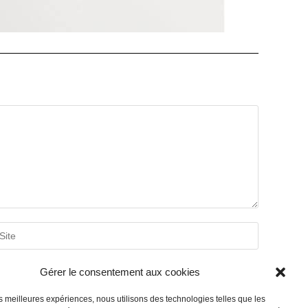
ter
ur
bsite
RL
Gérer le consentement aux cookies
ptional)
les meilleures expériences, nous utilisons des technologies telles que les