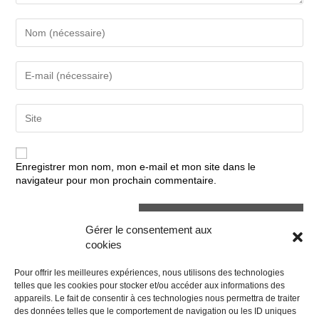
Enter
your
name
or
Enter
username
your
to
email
comment
address
Enter
to
your
comment
website
URL
(optional)
Enregistrer mon nom, mon e-mail et mon site dans le
navigateur pour mon prochain commentaire.
Gérer le consentement aux
cookies
Pour offrir les meilleures expériences, nous utilisons des technologies
telles que les cookies pour stocker et/ou accéder aux informations des
appareils. Le fait de consentir à ces technologies nous permettra de traiter
des données telles que le comportement de navigation ou les ID uniques