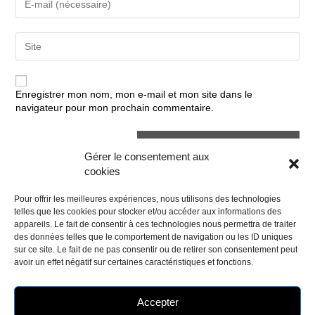
username
your
to
email
comment
address
Enter
to
your
comment
website
URL
(optional)
Enregistrer mon nom, mon e-mail et mon site dans le
navigateur pour mon prochain commentaire.
Gérer le consentement aux
cookies
Pour offrir les meilleures expériences, nous utilisons des technologies
telles que les cookies pour stocker et/ou accéder aux informations des
appareils. Le fait de consentir à ces technologies nous permettra de traiter
des données telles que le comportement de navigation ou les ID uniques
sur ce site. Le fait de ne pas consentir ou de retirer son consentement peut
avoir un effet négatif sur certaines caractéristiques et fonctions.
Accepter