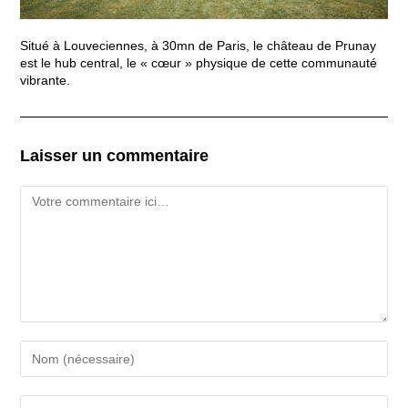
Situé à Louveciennes, à 30mn de Paris, le château de Prunay
est le hub central, le « cœur » physique de cette communauté
vibrante.
Laisser un commentaire
Comment
Enter
your
name
or
Enter