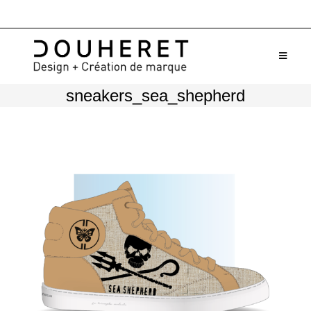
Skip
to
content
sneakers_sea_shepherd