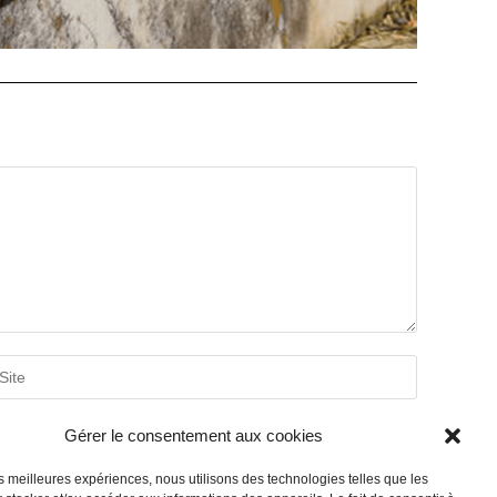
ter
ur
bsite
RL
Gérer le consentement aux cookies
ptional)
les meilleures expériences, nous utilisons des technologies telles que les