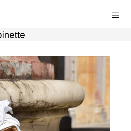
View
websit
Menu
inette