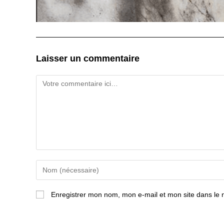
Laisser un commentaire
Comment
Enter
your
name
or
Enregistrer mon nom, mon e-mail et mon site dans le
username
to
comment