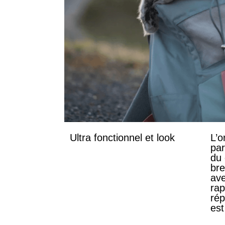
Ultra fonctionnel et look
L’o
par
du 
bre
av
rap
rép
est